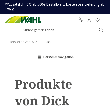
**zusätzlich -2% ab 500€ Bestellwert, kostenlose Lieferung ab
inhalt springen
179 €
Hersteller von A-Z
Dick
Hersteller Navigation
Produkte
von Dick