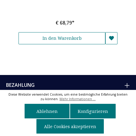
€ 68,79*
In den Warenkorb
BEZAHLUNG
Diese Website verwendet Cookies, um eine bestmögliche Erfahrung bieten
VERSAND & LIEFERZEITEN
zu können.
Mehr Informationen ...
RETOUREN & REPARATUREN
Ablehnen
Konfigurieren
SICHERHEIT & VERTRAUEN
Alle Cookies akzeptieren
SERVICE & KONTAKT