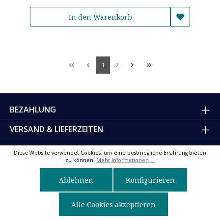
In den Warenkorb
1
2
BEZAHLUNG
VERSAND & LIEFERZEITEN
RETOUREN & REPARATUREN
Diese Website verwendet Cookies, um eine bestmögliche Erfahrung bieten
zu können.
Mehr Informationen ...
SICHERHEIT & VERTRAUEN
Ablehnen
Konfigurieren
SERVICE & KONTAKT
Alle Cookies akzeptieren
DAS UNTERNEHMEN