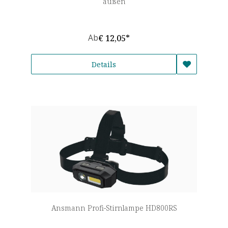
außen
Ab
€ 12,05*
Details
Ansmann Profi-Stirnlampe HD800RS