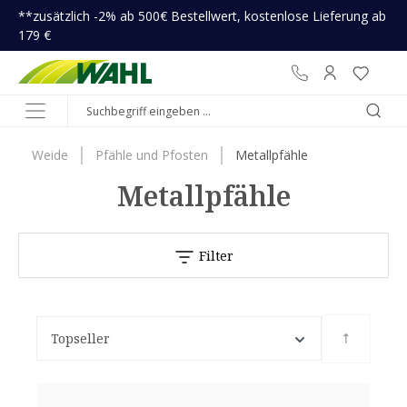
**zusätzlich -2% ab 500€ Bestellwert, kostenlose Lieferung ab
inhalt springen
179 €
Weide
Pfähle und Pfosten
Metallpfähle
Metallpfähle
Filter
Topseller