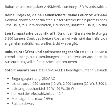
Robuster und kompakter ANSMANN Luminary LED-Wandstrahler, 
Deine Projekte, deine Leidenschaft, deine Leuchte:
ANSMANN 
Hobby-Handwerker anzubieten. Unser Strahler ist ein profession
ums Haus, z.B. in Werkstätten, Baustellen, Industrie, Haus, Holzha
Leistungsstarke Leuchtkraft:
Durch den Einsatz der leistungss
3.300 Lumen. Dank des breiten Abstrahlwinkels wird das helle Lich
angenehm natürliches, weißes Licht wiedergibt.
Robust, stoßfest und spritzwassergeschützt:
Das robuste u
Fremdkörper (Staub), Berührungen und Strahlwasser aus jedem beli
Ausleuchtung voll auf Ihre Arbeit konzentrieren.
Sofort einsatzbereit:
Die SMD-LEDs benötigen unter 1 Sekunde Anl
Eingangsspannung: 230V AC
Lichtstrom: 1.050 Lumen (10 W), 2.200 Lumen (20 W), 3.300
Leistung Leuchtmittel: 10 W, 20 W, 30 W
horizontaler Abstrahlwinkel: 110 °
Montagehöhe: max. 2.99m
Farbe: schwarz