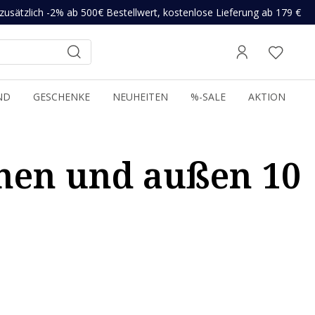
zusätzlich -2% ab 500€ Bestellwert, kostenlose Lieferung ab 179 €
ND
GESCHENKE
NEUHEITEN
%-SALE
AKTION
nen und außen 10