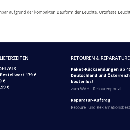
schbar aufgrund der kompakten Bauform der Leuchte. Ortsfeste Leucht
LIEFERZEITEN
RETOUREN & REPARATUR
DHL/GLS ​
Paket-Rücksendungen ab 40
 Bestellwert 179 €
Deutschland und Österreich 
9 €
kostenlos!
,99 €
zum WAHL Retourenportal
Reparatur-Auftrag
Retoure- und Reklamationsbe