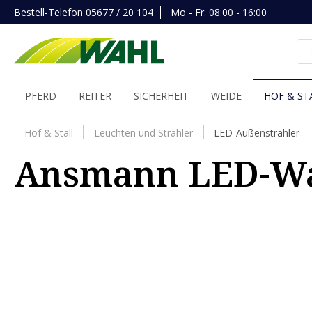
Bestell-Telefon
05677 / 20 104
Mo - Fr: 08:00 - 16:00
inhalt springen
PFERD
REITER
SICHERHEIT
WEIDE
HOF & ST
Hof & Stall
Leuchten und Strahler
LED-Außenstrahler
Ansmann LED-Wan