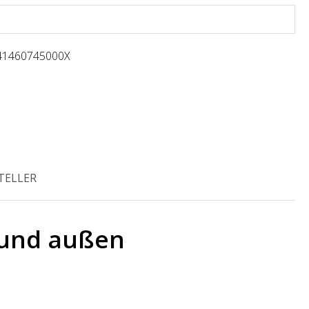
41460745000X
TELLER
 und außen