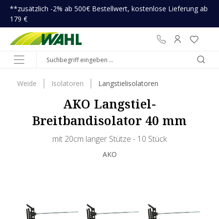
**zusätzlich -2% ab 500€ Bestellwert, kostenlose Lieferung ab
inhalt springen
179 €
Weide
Isolatoren
Langstielisolatoren
AKO Langstiel-
Breitbandisolator 40 mm
mit 20cm langer Stütze - 10 Stück
AKO