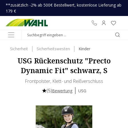
**zusätzlich -2% ab 500€ Bestellwert, kostenlose Lieferung ab
inhalt springen
179 €
Sicherheit
Sicherheitswesten
Kinder
USG Rückenschutz "Precto
Dynamic Fit" schwarz, S
Frontpolster, Klett- und Reißverschluss
(5)
Bewertung
USG