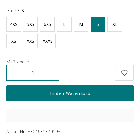
Größe:
S
4XS
5XS
6XS
L
M
S
XL
XS
XXS
XXXS
Maßtabelle
Anzahl
In den Warenkorb
Artikel-Nr.:
3304631370198