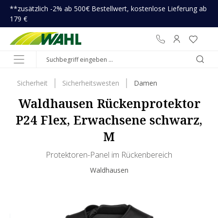
**zusätzlich -2% ab 500€ Bestellwert, kostenlose Lieferung ab
inhalt springen
179 €
Sicherheit
Sicherheitswesten
Damen
Waldhausen Rückenprotektor
P24 Flex, Erwachsene schwarz,
M
Protektoren-Panel im Rückenbereich
Waldhausen