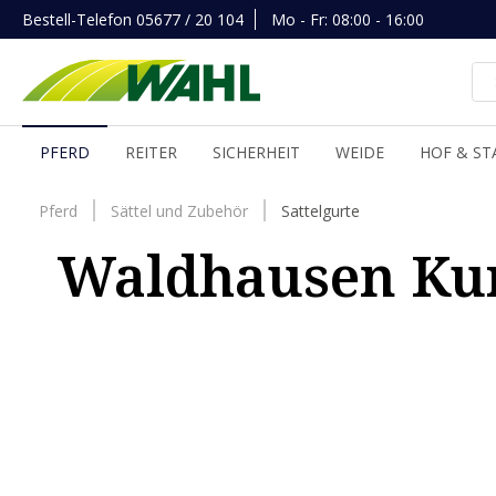
Bestell-Telefon
05677 / 20 104
Mo - Fr: 08:00 - 16:00
inhalt springen
PFERD
REITER
SICHERHEIT
WEIDE
HOF & ST
Pferd
Sättel und Zubehör
Sattelgurte
Waldhausen Kur