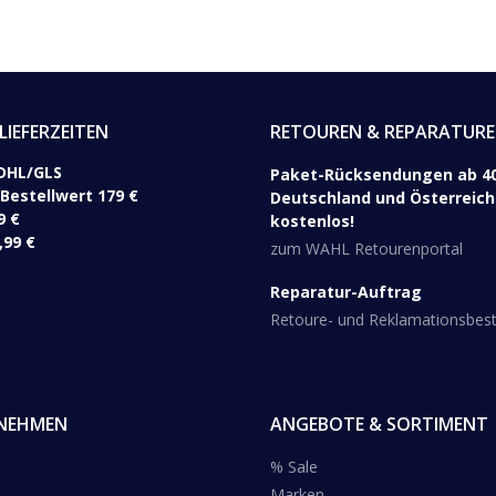
LIEFERZEITEN
RETOUREN & REPARATUR
DHL/GLS ​
Paket-Rücksendungen ab 40
 Bestellwert 179 €
Deutschland und Österreich 
9 €
kostenlos!
,99 €
zum WAHL Retourenportal
Reparatur-Auftrag
Retoure- und Reklamationsbe
NEHMEN
ANGEBOTE & SORTIMENT
% Sale
Marken