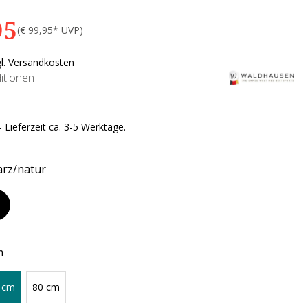
95
(€ 99,95* UVP)
gl. Versandkosten
itionen
 Lieferzeit ca. 3-5 Werktage.
rz/natur
m
 cm
80 cm