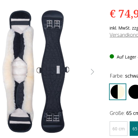
€ 74,
inkl. MwSt. zz
Versandkond
Auf Lager -
Farbe:
schwa
Größe:
65 c
60 cm
65