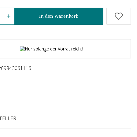
In den Warenkorb
Nur solange der Vorrat reicht!
209843061116
TELLER