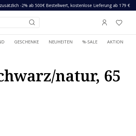
zusätzlich -2% ab 500€ Bestellwert, kostenlose Lieferung ab 179 €
ND
GESCHENKE
NEUHEITEN
%-SALE
AKTION
hwarz/natur, 65