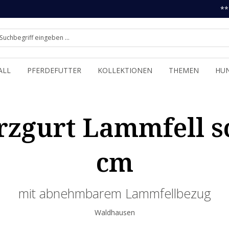
**
ALL
PFERDEFUTTER
KOLLEKTIONEN
THEMEN
HU
zgurt Lammfell sc
cm
mit abnehmbarem Lammfellbezug
Waldhausen