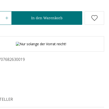
In den Warenkorb
Nur solange der Vorrat reicht!
707682630019
TELLER