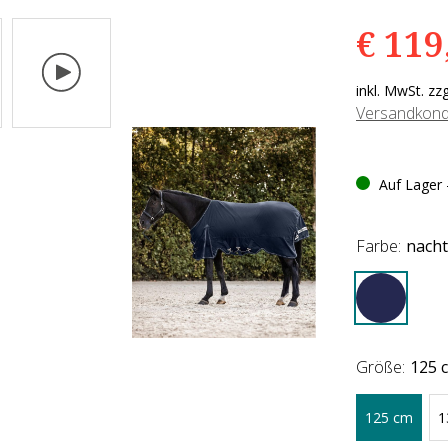
verstanden, dass
€ 119
e Daten an Vimeo
ittelt werden und
das Sie die
inkl. MwSt. zz
nschutzbestimmun
Versandkond
n
gelesen haben.
eptieren
Auf Lager -
Farbe:
nacht
Größe:
125 
125 cm
1