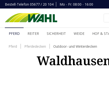
Bestell-Telefon
05677 / 20 104
Mo - Fr: 08:00 - 16:00
inhalt springen
PFERD
REITER
SICHERHEIT
WEIDE
HOF & ST
Pferd
Pferdedecken
Outdoor- und Winterdecken
Waldhausen
Mit
Video