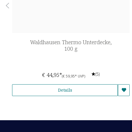
Waldhausen Thermo Unterdecke,
100 g
€ 44,95*
(5)
(€ 59,95* UVP)
Details