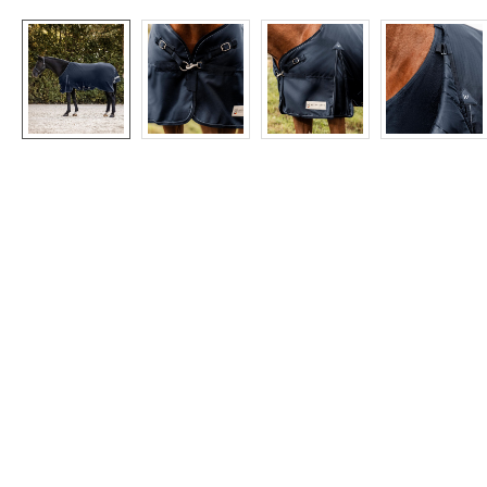
ein
Ihr
überm
Date
ge
Akz