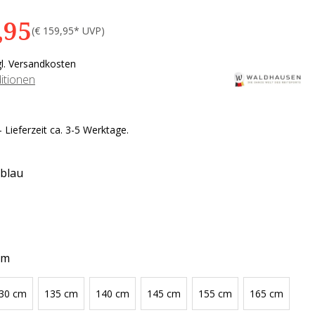
,95
(€ 159,95* UVP)
ü
gl. Versandkosten
D
itionen
 Lieferzeit ca. 3-5 Werktage.
blau
cm
30 cm
135 cm
140 cm
145 cm
155 cm
165 cm