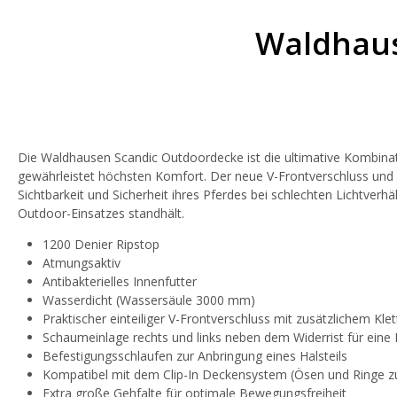
Waldhaus
Die Waldhausen Scandic Outdoordecke ist die ultimative Kombinati
gewährleistet höchsten Komfort. Der neue V-Frontverschluss und d
Sichtbarkeit und Sicherheit ihres Pferdes bei schlechten Lichtver
Outdoor-Einsatzes standhält.
1200 Denier Ripstop
Atmungsaktiv
Antibakterielles Innenfutter
Wasserdicht (Wassersäule 3000 mm)
Praktischer einteiliger V-Frontverschluss mit zusätzlichem Kle
Schaumeinlage rechts und links neben dem Widerrist für eine
Befestigungsschlaufen zur Anbringung eines Halsteils
Kompatibel mit dem Clip-In Deckensystem (Ösen und Ringe zu
Extra große Gehfalte für optimale Bewegungsfreiheit