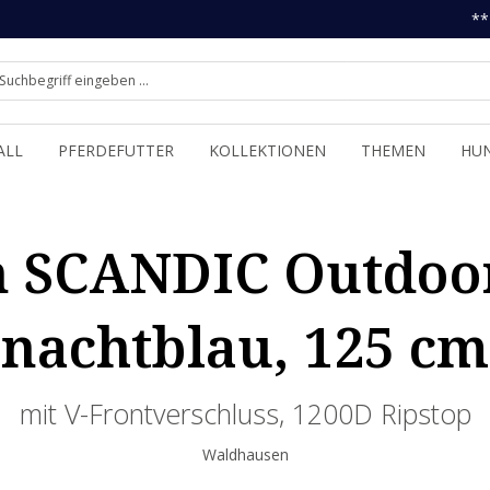
**
ALL
PFERDEFUTTER
KOLLEKTIONEN
THEMEN
HU
 SCANDIC Outdoor
nachtblau, 125 cm
mit V-Frontverschluss, 1200D Ripstop
Waldhausen
 dem Aufruf des
s erklären Sie sich