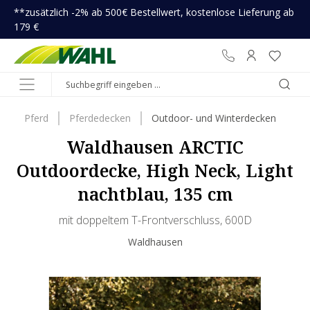
**zusätzlich -2% ab 500€ Bestellwert, kostenlose Lieferung ab
inhalt springen
179 €
Pferd
Pferdedecken
Outdoor- und Winterdecken
Waldhausen ARCTIC
Outdoordecke, High Neck, Light
nachtblau, 135 cm
mit doppeltem T-Frontverschluss, 600D
Waldhausen