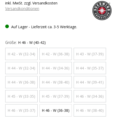
inkl. MwSt. zzgl. Versandkosten
Versandkonditionen
Auf Lager - Lieferzeit ca. 3-5 Werktage.
Größe:
H 46 - W (40-42)
H 42 - W (32-34)
H 42 - W (36-38)
H 43 - W (37-39)
H 44 - W (32-34)
H 44 - W (34-36)
H 44 - W (35-37)
H 44 - W (36-38)
H 44 - W (38-40)
H 44 - W (39-41)
H 45 - W (33-35)
H 45 - W (37-39)
H 46 - W (34-36)
H 46 - W (35-37)
H 46 - W (36-38)
H 46 - W (38-40)