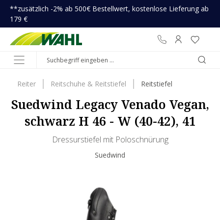
**zusätzlich -2% ab 500€ Bestellwert, kostenlose Lieferung ab
inhalt springen
179 €
Reiter
Reitschuhe & Reitstiefel
Reitstiefel
Suedwind Legacy Venado Vegan,
schwarz H 46 - W (40-42), 41
Dressurstiefel mit Poloschnürung
Suedwind