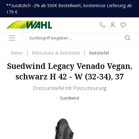
**zusätzlich -2% ab 500€ Bestellwert, kostenlose Lieferung ab
inhalt springen
179 €
Reiter
Reitschuhe & Reitstiefel
Reitstiefel
Suedwind Legacy Venado Vegan,
schwarz H 42 - W (32-34), 37
Dressurstiefel mit Poloschnürung
Suedwind