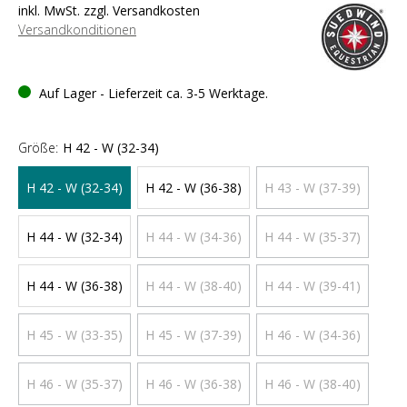
inkl. MwSt. zzgl. Versandkosten
Versandkonditionen
Auf Lager - Lieferzeit ca. 3-5 Werktage.
Größe:
H 42 - W (32-34)
H 42 - W (32-34)
H 42 - W (36-38)
H 43 - W (37-39)
H 44 - W (32-34)
H 44 - W (34-36)
H 44 - W (35-37)
H 44 - W (36-38)
H 44 - W (38-40)
H 44 - W (39-41)
H 45 - W (33-35)
H 45 - W (37-39)
H 46 - W (34-36)
H 46 - W (35-37)
H 46 - W (36-38)
H 46 - W (38-40)