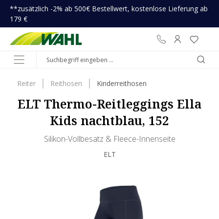
**zusätzlich -2% ab 500€ Bestellwert, kostenlose Lieferung ab
inhalt springen
179 €
Reiter
Reithosen
Kinderreithosen
ELT Thermo-Reitleggings Ella
Kids nachtblau, 152
Silikon-Vollbesatz & Fleece-Innenseite
ELT