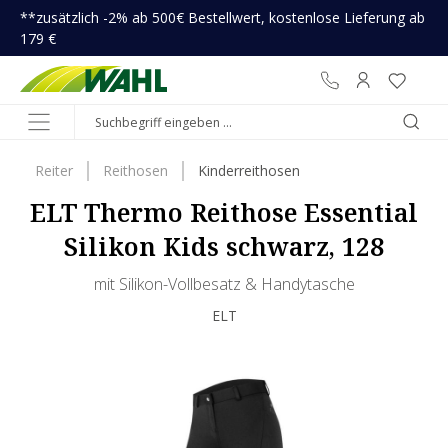
**zusätzlich -2% ab 500€ Bestellwert, kostenlose Lieferung ab
inhalt springen
179 €
Reiter
Reithosen
Kinderreithosen
ELT Thermo Reithose Essential
Silikon Kids schwarz, 128
mit Silikon-Vollbesatz & Handytasche
ELT