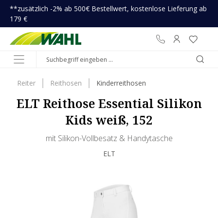
**zusätzlich -2% ab 500€ Bestellwert, kostenlose Lieferung ab
inhalt springen
179 €
Reiter
Reithosen
Kinderreithosen
ELT Reithose Essential Silikon
Kids weiß, 152
mit Silikon-Vollbesatz & Handytasche
ELT