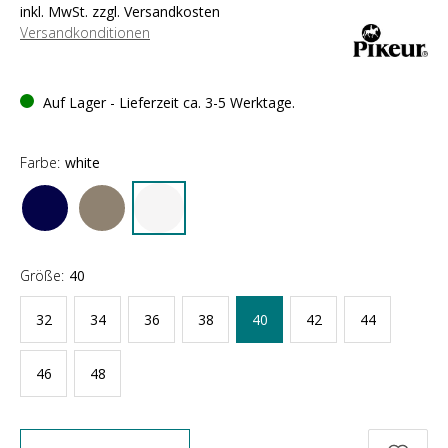
inkl. MwSt. zzgl. Versandkosten
Versandkonditionen
Auf Lager - Lieferzeit ca. 3-5 Werktage.
Farbe:
white
Größe:
40
32
34
36
38
40
42
44
46
48
Anzahl