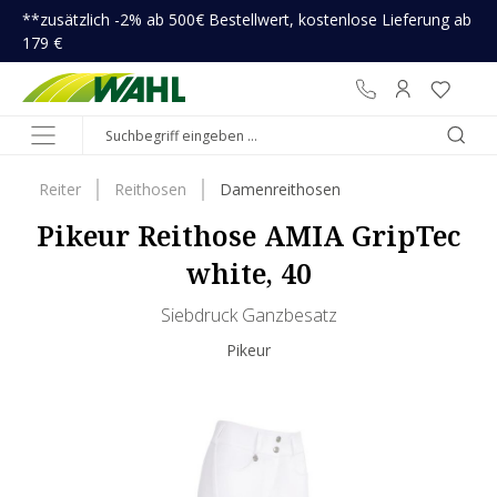
**zusätzlich -2% ab 500€ Bestellwert, kostenlose Lieferung ab
inhalt springen
179 €
Reiter
Reithosen
Damenreithosen
Pikeur Reithose AMIA GripTec
white, 40
Siebdruck Ganzbesatz
Pikeur