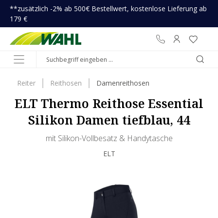
**zusätzlich -2% ab 500€ Bestellwert, kostenlose Lieferung ab
inhalt springen
179 €
Reiter
Reithosen
Damenreithosen
ELT Thermo Reithose Essential
Silikon Damen tiefblau, 44
mit Silikon-Vollbesatz & Handytasche
ELT