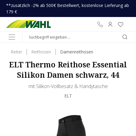
**zusätzlich -2% ab 500€ Bestellwert, kostenlose Lieferung ab
inhalt springen
179 €
Reiter
Reithosen
Damenreithosen
ELT Thermo Reithose Essential
Silikon Damen schwarz, 44
mit Silikon-Vollbesatz & Handytasche
ELT