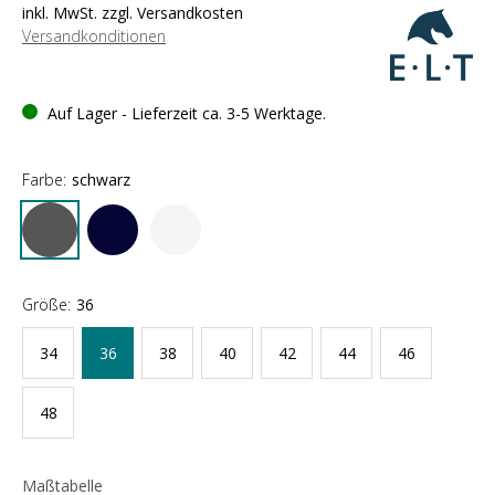
inkl. MwSt. zzgl. Versandkosten
Versandkonditionen
Auf Lager - Lieferzeit ca. 3-5 Werktage.
Farbe:
schwarz
Größe:
36
34
36
38
40
42
44
46
48
Maßtabelle