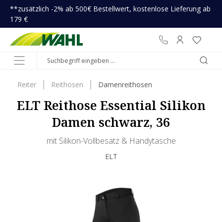
**zusätzlich -2% ab 500€ Bestellwert, kostenlose Lieferung ab
inhalt springen
179 €
Reiter
Reithosen
Damenreithosen
ELT Reithose Essential Silikon
Damen schwarz, 36
mit Silikon-Vollbesatz & Handytasche
ELT
,