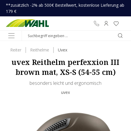
**zusätzlich -2% ab 500€ Bestellwert, kostenlose Lieferung ab
inhalt springen
179 €
Reiter
Reithelme
Uvex
uvex Reithelm perfexxion III
brown mat, XS-S (54-55 cm)
besonders leicht und ergonomisch
uvex