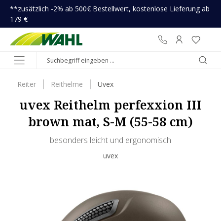
**zusätzlich -2% ab 500€ Bestellwert, kostenlose Lieferung ab
inhalt springen
179 €
Reiter
Reithelme
Uvex
uvex Reithelm perfexxion III
brown mat, S-M (55-58 cm)
besonders leicht und ergonomisch
uvex