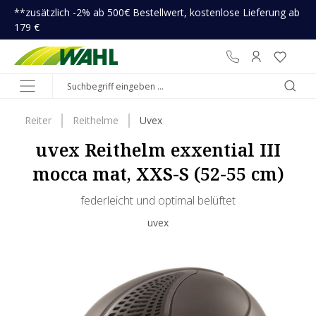
**zusätzlich -2% ab 500€ Bestellwert, kostenlose Lieferung ab
inhalt springen
179 €
Reiter
Reithelme
Uvex
uvex Reithelm exxential III
mocca mat, XXS-S (52-55 cm)
federleicht und optimal belüftet
uvex