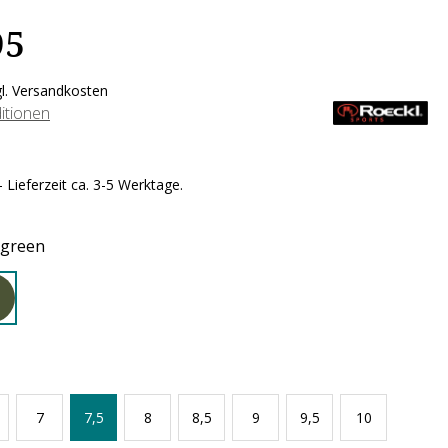
95
gl. Versandkosten
itionen
 Lieferzeit ca. 3-5 Werktage.
 green
7
7,5
8
8,5
9
9,5
10