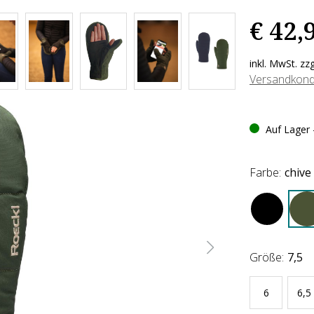
€ 42,
inkl. MwSt. zz
Versandkond
Auf Lager -
Farbe:
chive
Größe:
7,5
6
6,5