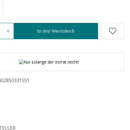
In den Warenkorb
Nur solange der Vorrat reicht!
402850331551
TELLER