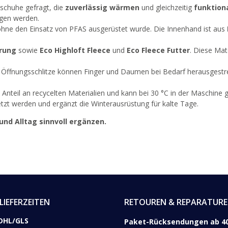
dschuhe gefragt, die
zuverlässig wärmen
und gleichzeitig
funktion
agen werden.
ohne den Einsatz von PFAS ausgerüstet wurde. Die Innenhand ist aus
erung
sowie
Eco Highloft Fleece
und
Eco Fleece Futter
. Diese Mat
 Öffnungsschlitze können Finger und Daumen bei Bedarf herausgestre
n Anteil an recycelten Materialien und kann bei 30 °C in der Maschi
tzt werden und ergänzt die Winterausrüstung für kalte Tage.
und Alltag sinnvoll ergänzen.
LIEFERZEITEN
RETOUREN & REPARATUR
DHL/GLS ​
Paket-Rücksendungen ab 40