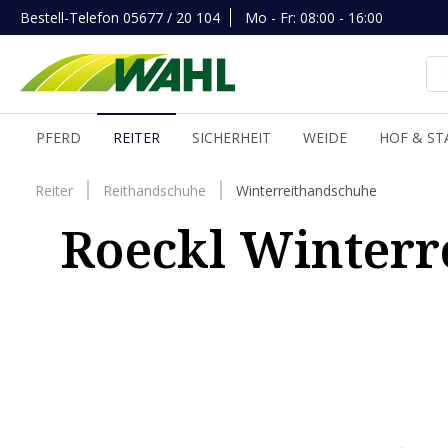
Bestell-Telefon
05677 / 20 104
Mo - Fr: 08:00 - 16:00
inhalt springen
PFERD
REITER
SICHERHEIT
WEIDE
HOF & ST
Reiter
Reithandschuhe
Winterreithandschuhe
Roeckl Winterr