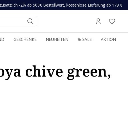
zusätzlich -2% ab 500€ Bestellwert, kostenlose Lieferung ab 179 €
ND
GESCHENKE
NEUHEITEN
%-SALE
AKTION
ya chive green,