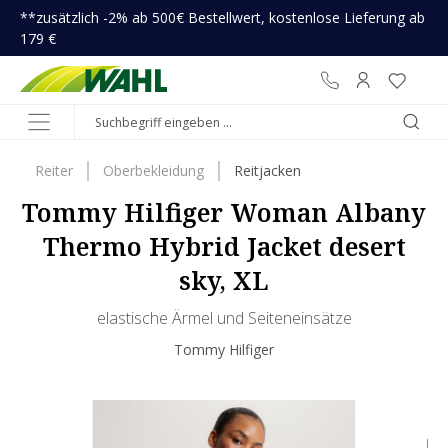
**zusätzlich -2% ab 500€ Bestellwert, kostenlose Lieferung ab
inhalt springen
179 €
Reiter
Oberbekleidung
Reitjacken
Tommy Hilfiger Woman Albany
Thermo Hybrid Jacket desert
sky, XL
elastische Ärmel und Seiteneinsätze
Tommy Hilfiger