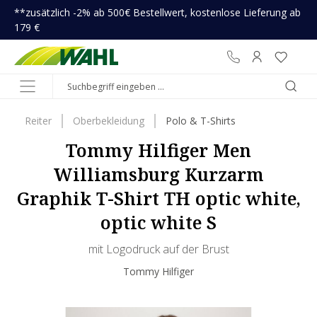
**zusätzlich -2% ab 500€ Bestellwert, kostenlose Lieferung ab
inhalt springen
179 €
Reiter
Oberbekleidung
Polo & T-Shirts
Tommy Hilfiger Men
Williamsburg Kurzarm
Graphik T-Shirt TH optic white,
optic white S
mit Logodruck auf der Brust
Tommy Hilfiger