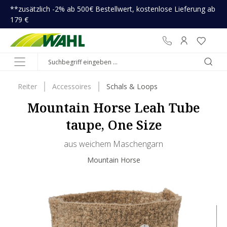
**zusätzlich -2% ab 500€ Bestellwert, kostenlose Lieferung ab
inhalt springen
179 €
Reiter
Accessoires
Schals & Loops
Mountain Horse Leah Tube
taupe, One Size
aus weichem Maschengarn
Mountain Horse