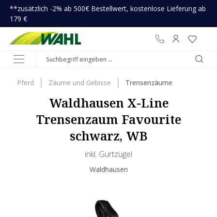
**zusätzlich -2% ab 500€ Bestellwert, kostenlose Lieferung ab
inhalt springen
179 €
Pferd
Zäume und Gebisse
Trensenzäume
Waldhausen X-Line
Trensenzaum Favourite
schwarz, WB
inkl. Gurtzügel
Waldhausen