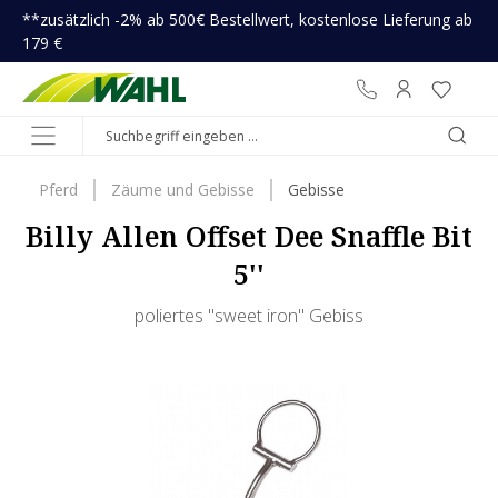
**zusätzlich -2% ab 500€ Bestellwert, kostenlose Lieferung ab
inhalt springen
179 €
Pferd
Zäume und Gebisse
Gebisse
Billy Allen Offset Dee Snaffle Bit
5''
poliertes "sweet iron" Gebiss