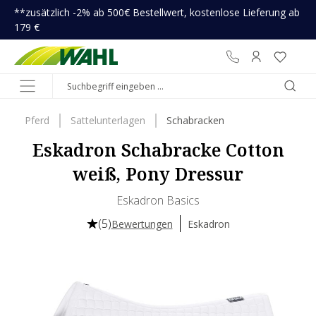
**zusätzlich -2% ab 500€ Bestellwert, kostenlose Lieferung ab
inhalt springen
179 €
Pferd
Sattelunterlagen
Schabracken
Eskadron Schabracke Cotton
weiß, Pony Dressur
Eskadron Basics
(5)
Bewertungen
Eskadron