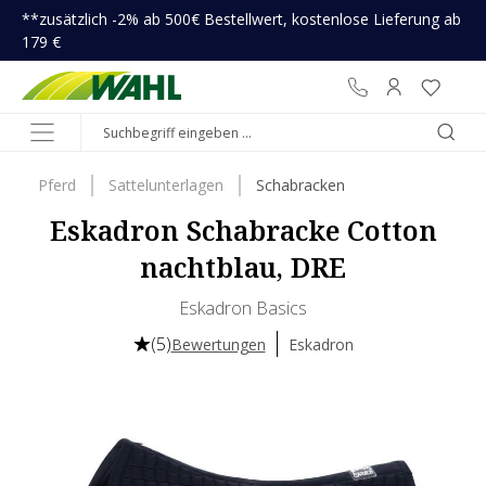
**zusätzlich -2% ab 500€ Bestellwert, kostenlose Lieferung ab
inhalt springen
179 €
Pferd
Sattelunterlagen
Schabracken
Eskadron Schabracke Cotton
nachtblau, DRE
Eskadron Basics
(5)
Bewertungen
Eskadron