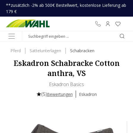
**zusätzlich -2% ab 500€ Bestellwert, kostenlose Lieferung ab
inhalt springen
179 €
Pferd
Sattelunterlagen
Schabracken
Eskadron Schabracke Cotton
anthra, VS
Eskadron Basics
(5)
Bewertungen
Eskadron