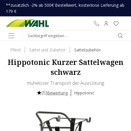
**zusätzlich -2% ab 500€ Bestellwert, kostenlose Lieferung ab
inhalt springen
179 €
Pferd
Sättel und Zubehör
Sattelzubehör
Hippotonic Kurzer Sattelwagen
schwarz
müheloser Transport der Ausrüstung
(5)
Bewertung
Hippotonic