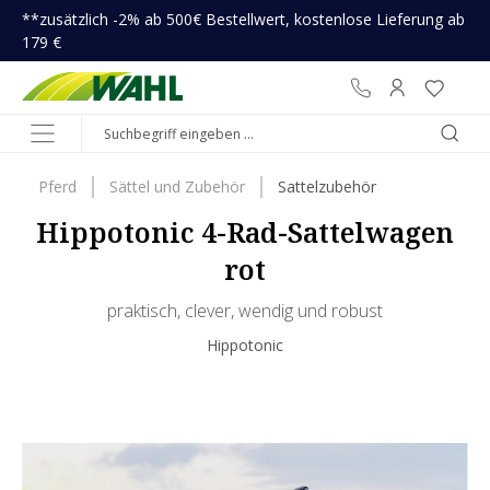
**zusätzlich -2% ab 500€ Bestellwert, kostenlose Lieferung ab
inhalt springen
179 €
Pferd
Sättel und Zubehör
Sattelzubehör
Hippotonic 4-Rad-Sattelwagen
rot
praktisch, clever, wendig und robust
Hippotonic