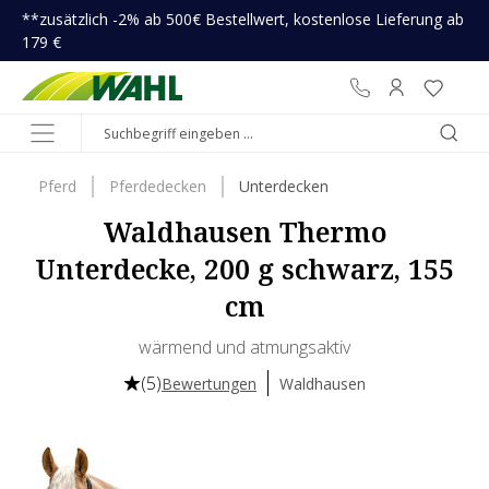
**zusätzlich -2% ab 500€ Bestellwert, kostenlose Lieferung ab
inhalt springen
179 €
Pferd
Pferdedecken
Unterdecken
Waldhausen Thermo
Unterdecke, 200 g schwarz, 155
cm
wärmend und atmungsaktiv
(5)
Bewertungen
Waldhausen