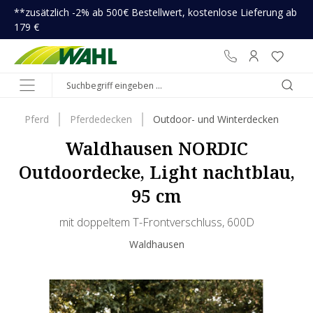
**zusätzlich -2% ab 500€ Bestellwert, kostenlose Lieferung ab
inhalt springen
179 €
Pferd
Pferdedecken
Outdoor- und Winterdecken
Waldhausen NORDIC
Outdoordecke, Light nachtblau,
95 cm
mit doppeltem T-Frontverschluss, 600D
Waldhausen