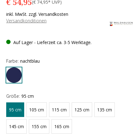
€ 54,95
(€ 74,95* UVP)
inkl. MwSt. zzgl. Versandkosten
Versandkonditionen
Auf Lager - Lieferzeit ca. 3-5 Werktage.
Farbe:
nachtblau
Größe:
95 cm
95 cm
105 cm
115 cm
125 cm
135 cm
145 cm
155 cm
165 cm