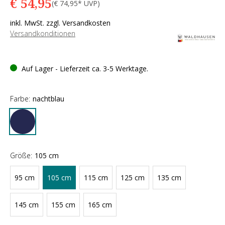
€ 54,95
(€ 74,95* UVP)
inkl. MwSt. zzgl. Versandkosten
Versandkonditionen
Auf Lager - Lieferzeit ca. 3-5 Werktage.
Farbe:
nachtblau
Größe:
105 cm
95 cm
105 cm
115 cm
125 cm
135 cm
145 cm
155 cm
165 cm