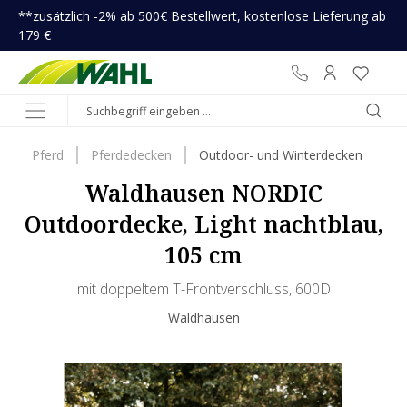
**zusätzlich -2% ab 500€ Bestellwert, kostenlose Lieferung ab
inhalt springen
179 €
Pferd
Pferdedecken
Outdoor- und Winterdecken
Waldhausen NORDIC
Outdoordecke, Light nachtblau,
105 cm
mit doppeltem T-Frontverschluss, 600D
Waldhausen