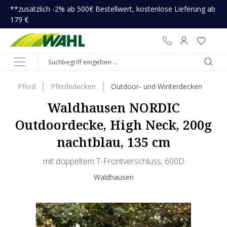
**zusätzlich -2% ab 500€ Bestellwert, kostenlose Lieferung ab
inhalt springen
179 €
Pferd
Pferdedecken
Outdoor- und Winterdecken
Waldhausen NORDIC
Outdoordecke, High Neck, 200g
nachtblau, 135 cm
mit doppeltem T-Frontverschluss, 600D
Waldhausen