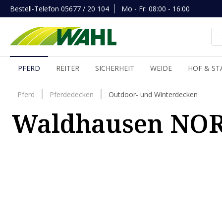
Bestell-Telefon
05677 / 20 104
Mo - Fr: 08:00 - 16:00
inhalt springen
PFERD
REITER
SICHERHEIT
WEIDE
HOF & ST
Pferd
Pferdedecken
Outdoor- und Winterdecken
Waldhausen NORD