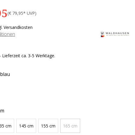
95
(€ 79,95* UVP)
gl. Versandkosten
itionen
 Lieferzeit ca. 3-5 Werktage.
blau
cm
35 cm
145 cm
155 cm
165 cm