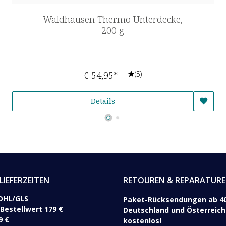
Waldhausen Thermo Unterdecke,
200 g
€ 54,95*
(5)
Details
LIEFERZEITEN
RETOUREN & REPARATUR
DHL/GLS ​
Paket-Rücksendungen ab 40
 Bestellwert 179 €
Deutschland und Österreich 
9 €
kostenlos!