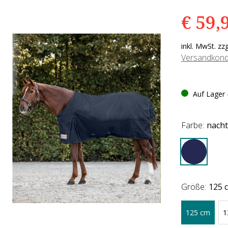
€ 59,
e
n
e
inkl. MwSt. zz
n
Versandkond
Auf Lager -
Farbe:
nacht
Größe:
125 
125 cm
1