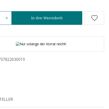
In den Warenkorb
Nur solange der Vorrat reicht!
707822630019
TELLER