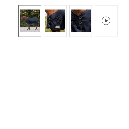
Mit dem Aufruf des Videos erklären Si
sich einverstanden, dass Ihre Daten a
Vimeo übermittelt werden und das Si
die
Datenschutzbestimmungen
gelese
haben.
Akzeptieren