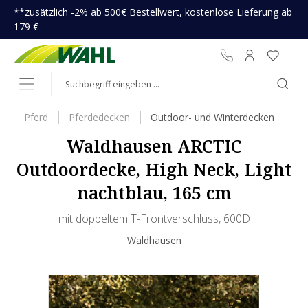
**zusätzlich -2% ab 500€ Bestellwert, kostenlose Lieferung ab
inhalt springen
179 €
Pferd
Pferdedecken
Outdoor- und Winterdecken
Waldhausen ARCTIC
Outdoordecke, High Neck, Light
nachtblau, 165 cm
mit doppeltem T-Frontverschluss, 600D
Waldhausen