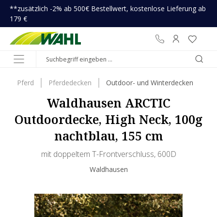
**zusätzlich -2% ab 500€ Bestellwert, kostenlose Lieferung ab
inhalt springen
179 €
Pferd
Pferdedecken
Outdoor- und Winterdecken
Waldhausen ARCTIC
Outdoordecke, High Neck, 100g
nachtblau, 155 cm
mit doppeltem T-Frontverschluss, 600D
Waldhausen