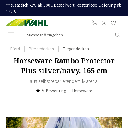
**zusätzlich -2% ab 500€ Bestellwert, kostenlose Lieferung ab
inhalt springen
179 €
Pferd
Pferdedecken
Fliegendecken
Horseware Rambo Protector
Plus silver/navy, 165 cm
aus selbstreparierendem Material
(5)
Bewertung
Horseware