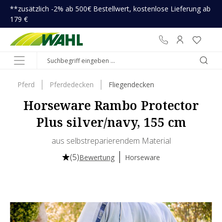
**zusätzlich -2% ab 500€ Bestellwert, kostenlose Lieferung ab
inhalt springen
179 €
Pferd
Pferdedecken
Fliegendecken
Horseware Rambo Protector
Plus silver/navy, 155 cm
aus selbstreparierendem Material
(5)
Bewertung
Horseware