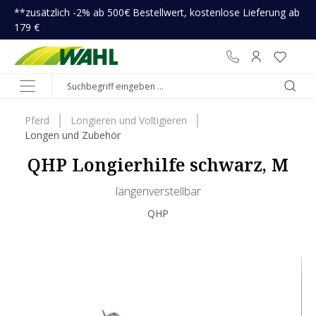
**zusätzlich -2% ab 500€ Bestellwert, kostenlose Lieferung ab
inhalt springen
179 €
Pferd
Longieren und Voltigieren
Longen und Zubehör
QHP Longierhilfe schwarz, M
längenverstellbar
QHP