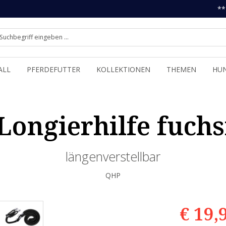
**
ALL
PFERDEFUTTER
KOLLEKTIONEN
THEMEN
HU
ongierhilfe fuchs
längenverstellbar
QHP
€ 19,