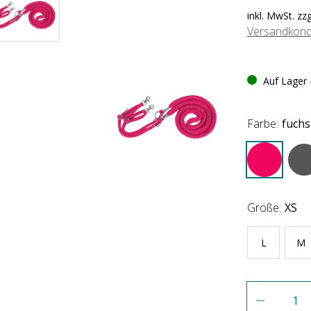
inkl. MwSt. zz
Versandkond
Auf Lager -
Farbe:
fuchs
Größe:
XS
L
M
Anzahl