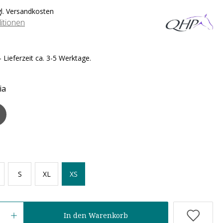
gl. Versandkosten
itionen
 Lieferzeit ca. 3-5 Werktage.
ia
S
XL
XS
In den Warenkorb