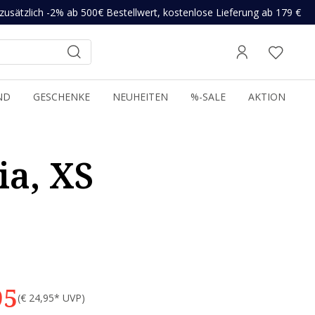
zusätzlich -2% ab 500€ Bestellwert, kostenlose Lieferung ab 179 €
ND
GESCHENKE
NEUHEITEN
%-SALE
AKTION
ia, XS
95
(€ 24,95* UVP)