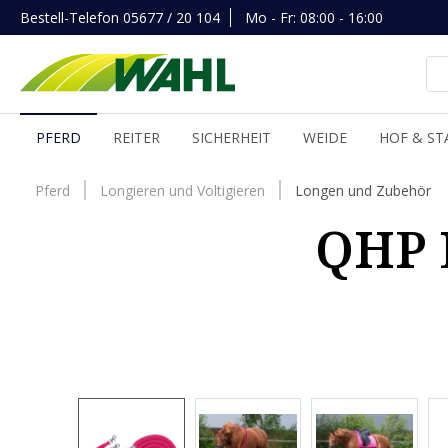
Bestell-Telefon
05677 / 20 104
Mo - Fr: 08:00 - 16:00
inhalt springen
PFERD
REITER
SICHERHEIT
WEIDE
HOF & ST
Pferd
Longieren und Voltigieren
Longen und Zubehör
QHP L