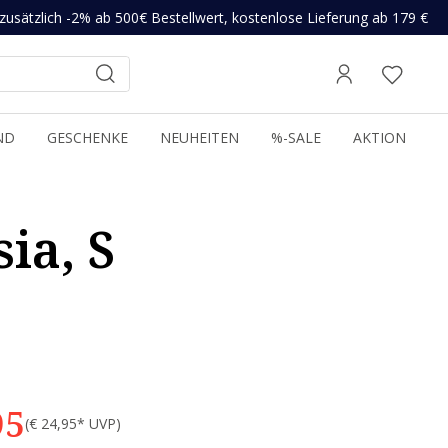
zusätzlich -2% ab 500€ Bestellwert, kostenlose Lieferung ab 179 €
ND
GESCHENKE
NEUHEITEN
%-SALE
AKTION
ia, S
95
(€ 24,95* UVP)