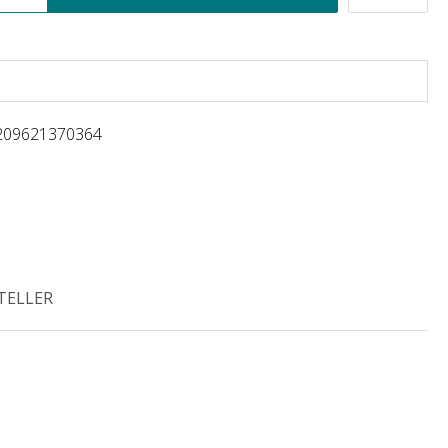
209621370364
TELLER