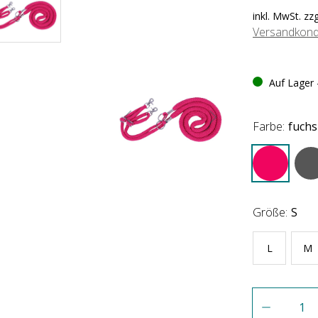
inkl. MwSt. zz
Versandkond
Auf Lager -
Farbe:
fuchs
Größe:
S
L
M
Anzahl