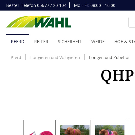
Bestell-Telefon
05677 / 20 104
Mo - Fr: 08:00 - 16:00
inhalt springen
PFERD
REITER
SICHERHEIT
WEIDE
HOF & ST
Pferd
Longieren und Voltigieren
Longen und Zubehör
QHP 