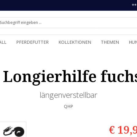
**
ALL
PFERDEFUTTER
KOLLEKTIONEN
THEMEN
HU
Longierhilfe fuchs
längenverstellbar
QHP
€ 19,