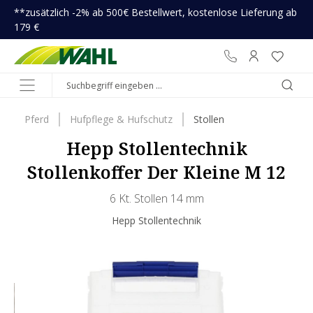
**zusätzlich -2% ab 500€ Bestellwert, kostenlose Lieferung ab
inhalt springen
179 €
Pferd
Hufpflege & Hufschutz
Stollen
Hepp Stollentechnik
Stollenkoffer Der Kleine M 12
6 Kt. Stollen 14 mm
Hepp Stollentechnik