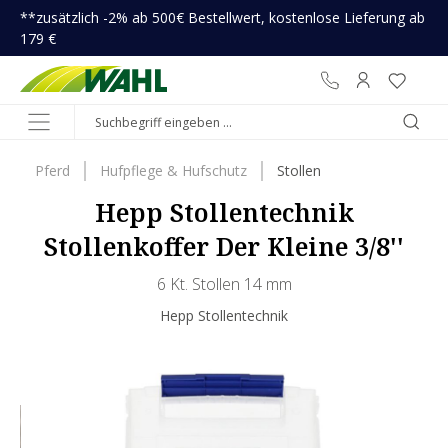
**zusätzlich -2% ab 500€ Bestellwert, kostenlose Lieferung ab
inhalt springen
179 €
Pferd
Hufpflege & Hufschutz
Stollen
Hepp Stollentechnik
Stollenkoffer Der Kleine 3/8''
6 Kt. Stollen 14 mm
Hepp Stollentechnik