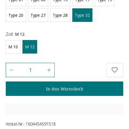
Type 20
Type 27
Type 28
Type 32
Zoll:
M 12
M 10
M 12
Anzahl
In den Warenkorb
Artikel-Nr.:
1604454591518