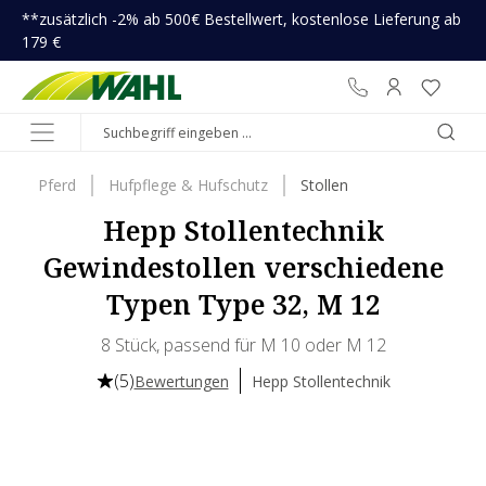
**zusätzlich -2% ab 500€ Bestellwert, kostenlose Lieferung ab
inhalt springen
179 €
Pferd
Hufpflege & Hufschutz
Stollen
Hepp Stollentechnik
Gewindestollen verschiedene
Typen Type 32, M 12
8 Stück, passend für M 10 oder M 12
(5)
Bewertungen
Hepp Stollentechnik