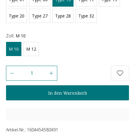
Type 20
Type 27
Type 28
Type 32
Zoll:
M 10
M 10
M 12
Anzahl
In den Warenkorb
Artikel-Nr.:
1604454580491