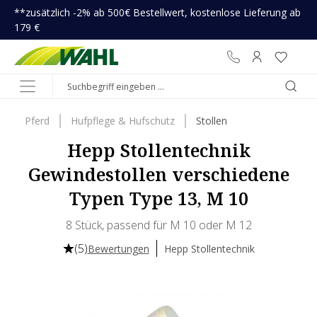
**zusätzlich -2% ab 500€ Bestellwert, kostenlose Lieferung ab
inhalt springen
179 €
Pferd
Hufpflege & Hufschutz
Stollen
Hepp Stollentechnik
Gewindestollen verschiedene
Typen Type 13, M 10
8 Stück, passend für M 10 oder M 12
(5)
Bewertungen
Hepp Stollentechnik