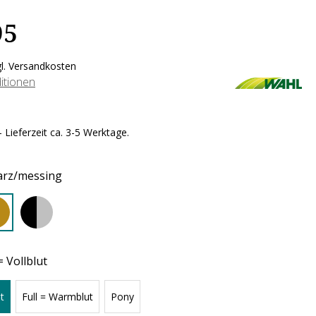
95
gl. Versandkosten
itionen
 Lieferzeit ca. 3-5 Werktage.
arz/messing
 Vollblut
t
Full = Warmblut
Pony