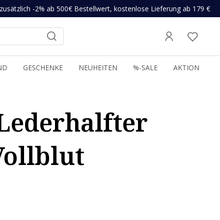
zusätzlich -2% ab 500€ Bestellwert, kostenlose Lieferung ab 179 €
ND
GESCHENKE
NEUHEITEN
%-SALE
AKTION
ederhalfter
ollblut