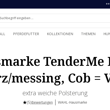
**
ALL
PFERDEFUTTER
KOLLEKTIONEN
THEMEN
HU
arke TenderMe L
z/messing, Cob = V
extra weiche Polsterung
(5)
Bewertungen
WAHL-Hausmarke