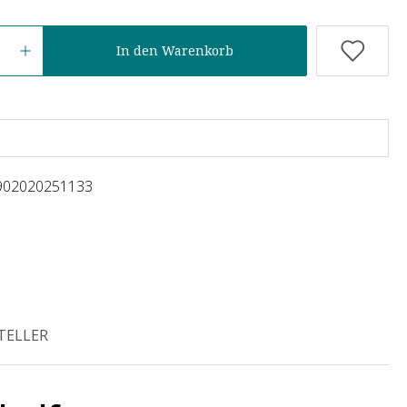
In den Warenkorb
902020251133
TELLER