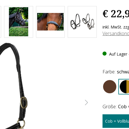
€ 22,
inkl. MwSt. zz
Versandkond
Auf Lager -
Farbe:
schw
Größe:
Cob =
Cob = Vollblu